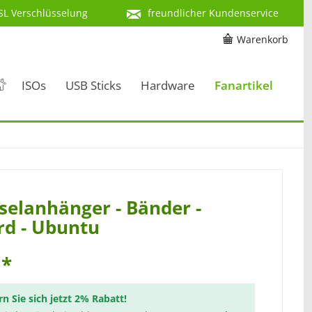
SL Verschlüsselung
freundlicher Kundenservice
Warenkorb
ISOs
USB Sticks
Hardware
Fanartikel
selanhänger - Bänder -
rd - Ubuntu
 *
rn Sie sich jetzt 2% Rabatt!