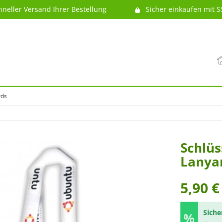
hneller Versand Ihrer Bestellung
Sicher einkaufen mit S
rds
Schlüs
Lanya
5,90 €
Siche