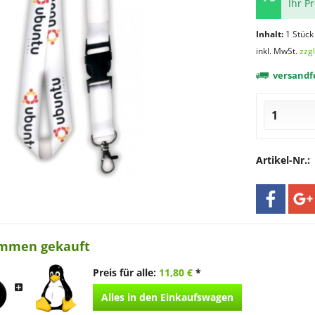
Ihr P
Inhalt:
1 Stück
inkl. MwSt.
zzg
versandfe
Artikel-Nr.:
ammen gekauft
Preis für alle:
11,80 €
*
Alles in den Einkaufswagen