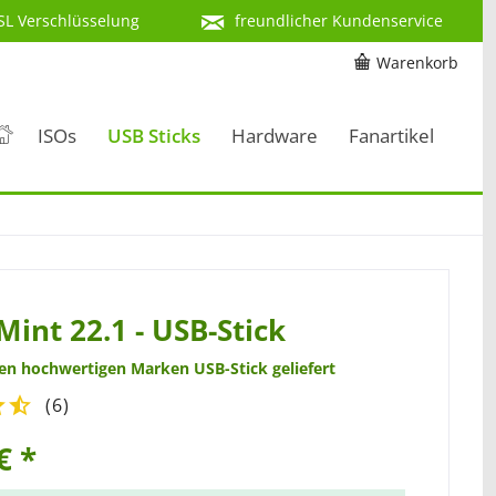
SL Verschlüsselung
freundlicher Kundenservice
Warenkorb
ISOs
USB Sticks
Hardware
Fanartikel
Mint 22.1 - USB-Stick
nen hochwertigen Marken USB-Stick geliefert
(
6
)
€ *