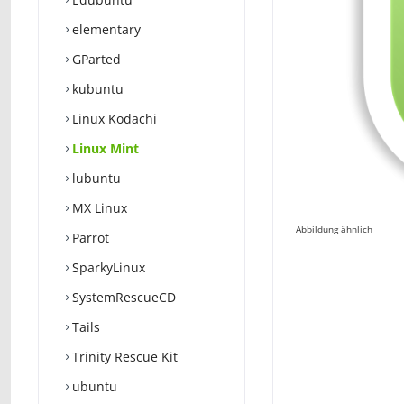
elementary
GParted
kubuntu
Linux Kodachi
Linux Mint
lubuntu
MX Linux
Abbildung ähnlich
Parrot
SparkyLinux
SystemRescueCD
Tails
Trinity Rescue Kit
ubuntu