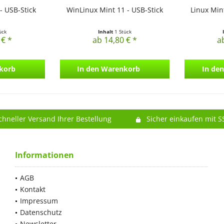
- USB-Stick
WinLinux Mint 11 - USB-Stick
Linux Min
ück
Inhalt
1 Stück
 € *
ab 14,80 € *
a
korb
In den
Warenkorb
In den
chneller Versand Ihrer Bestellung
Sicher einkaufen mit S
Informationen
AGB
Kontakt
Impressum
Datenschutz
Newsletter