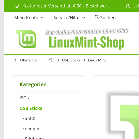
Kostenloser Versand ab € 50,- Bestellwert
sc
Mein Konto
Service/Hilfe
Suchen
Übersicht
USB Sticks
Linux Mint
Kategorien
ISOs
USB Sticks
antiX
deepin
Edubuntu