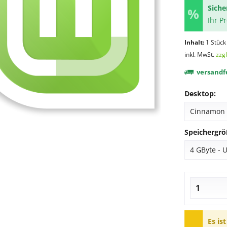
Siche
Ihr P
Inhalt:
1 Stück
inkl. MwSt.
zzg
versandfe
Desktop:
Speichergrö
Es is