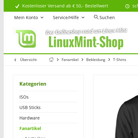
Kostenloser Versand ab € 50,- Bestellwert
sc
Mein Konto
Service/Hilfe
Suchen
Übersicht
Fanartikel
Bekleidung
T-Shirts
Kategorien
ISOs
USB Sticks
Hardware
Fanartikel