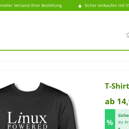
hneller Versand Ihrer Bestellung
Sicher einkaufen mit S
T-Shir
ab 14,
Siche
Ihr P