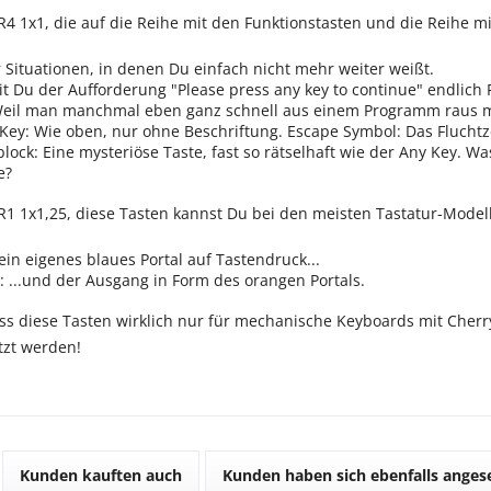
R4 1x1, die auf die Reihe mit den Funktionstasten und die Reihe mi
r Situationen, in denen Du einfach nicht mehr weiter weißt.
t Du der Aufforderung "Please press any key to continue" endlich F
Weil man manchmal eben ganz schnell aus einem Programm raus m
Key: Wie oben, nur ohne Beschriftung. Escape Symbol: Das Fluchtz
lock: Eine mysteriöse Taste, fast so rätselhaft wie der Any Key. Wa
e?
R1 1x1,25, diese Tasten kannst Du bei den meisten Tastatur-Modell
ein eigenes blaues Portal auf Tastendruck...
: ...und der Ausgang in Form des orangen Portals.
ass diese Tasten wirklich nur für mechanische Keyboards mit Cherr
tzt werden!
Kunden kauften auch
Kunden haben sich ebenfalls ange