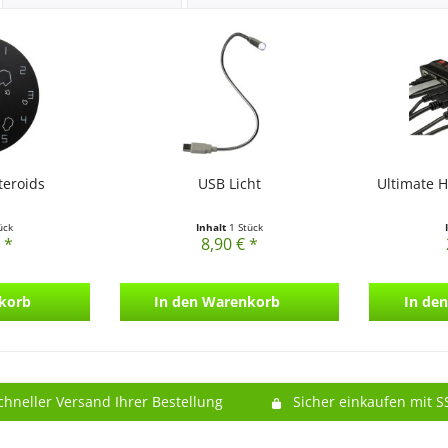
eroids
USB Licht
Ultimate H
ück
Inhalt
1 Stück
 *
8,90 € *
korb
In den
Warenkorb
In den
chneller Versand Ihrer Bestellung
Sicher einkaufen mit S