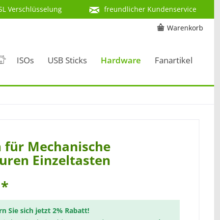
SL Verschlüsselung
freundlicher Kundenservice
Warenkorb
ISOs
USB Sticks
Hardware
Fanartikel
 für Mechanische
uren Einzeltasten
 *
rn Sie sich jetzt 2% Rabatt!