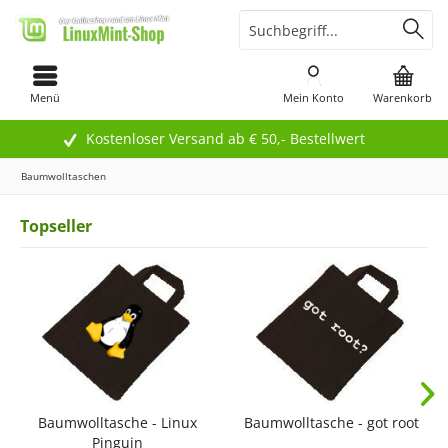
Menü
Mein Konto
Warenkorb
Kostenloser Versand ab € 50,- Bestellwert
Baumwolltaschen
Topseller
Baumwolltasche - Linux
Baumwolltasche - got root
Pinguin