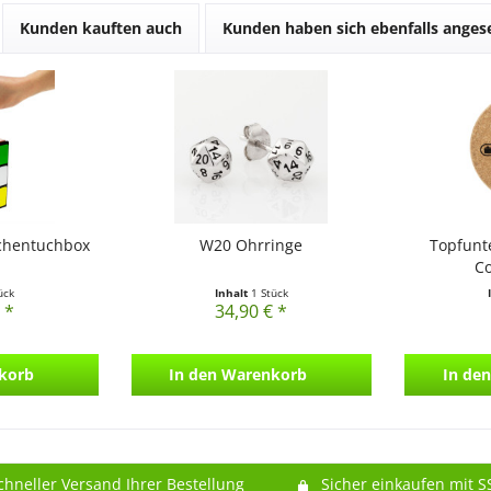
Kunden kauften auch
Kunden haben sich ebenfalls ange
chentuchbox
W20 Ohrringe
Topfunte
Co
ück
Inhalt
1 Stück
 *
34,90 € *
korb
In den
Warenkorb
In den
chneller Versand Ihrer Bestellung
Sicher einkaufen mit S