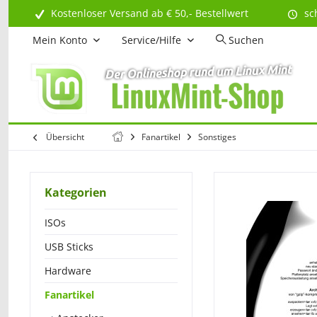
Kostenloser Versand ab € 50,- Bestellwert
sc
Mein Konto
Service/Hilfe
Suchen
Übersicht
Fanartikel
Sonstiges
Kategorien
ISOs
USB Sticks
Hardware
Fanartikel