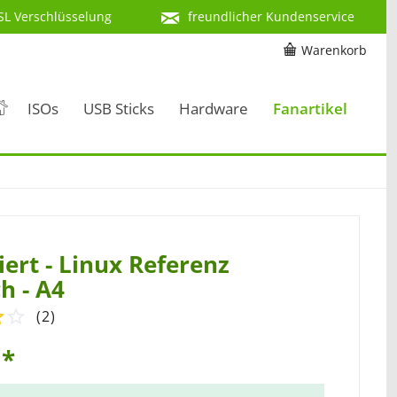
SL Verschlüsselung
freundlicher Kundenservice
Warenkorb
ISOs
USB Sticks
Hardware
Fanartikel
ert - Linux Referenz
h - A4
(
2
)
 *