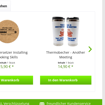
sehen
Nu
rsetzer Installing
Thermobecher - Another
oking Skills
Meeting
Inhalt
1 Stück
Inhalt
1 Stück
5,90 € *
14,90 € *
Warenkorb
In den
Warenkorb
SL Verschlüsselung
freundlicher Kundenservice