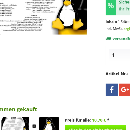
Siche
Ihr P
Inhalt:
1 Stück
inkl. MwSt.
zzg
versandfe
Artikel-Nr.:
ammen gekauft
Preis für alle:
10,70 €
*