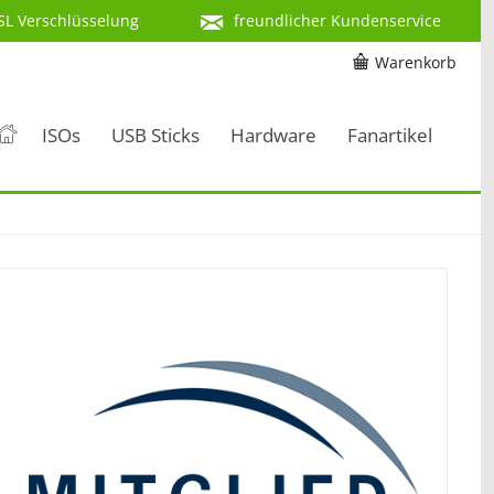
SL Verschlüsselung
freundlicher Kundenservice
Warenkorb
ISOs
USB Sticks
Hardware
Fanartikel