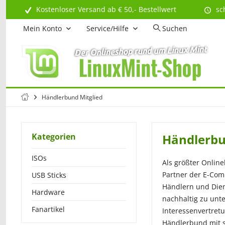
Kostenloser Versand ab € 50,- Bestellwert
sc
Mein Konto
Service/Hilfe
Suchen
Händlerbund Mitglied
Kategorien
Händlerbu
ISOs
Als größter Onlin
Partner der E-Com
USB Sticks
Händlern und Dien
Hardware
nachhaltig zu unt
Fanartikel
Interessenvertret
Händlerbund mit s