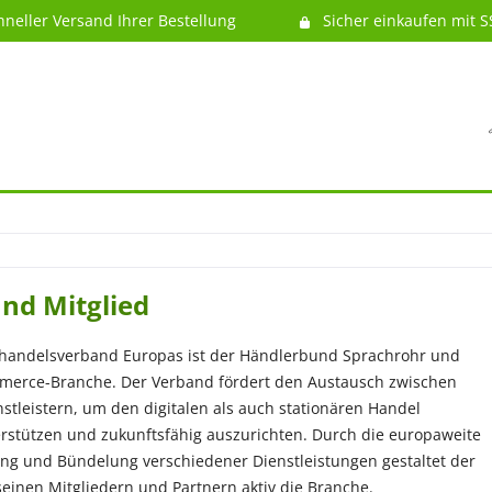
hneller Versand Ihrer Bestellung
Sicher einkaufen mit S
nd Mitglied
ehandelsverband Europas ist der Händlerbund Sprachrohr und
merce-Branche. Der Verband fördert den Austausch zwischen
stleistern, um den digitalen als auch stationären Handel
erstützen und zukunftsfähig auszurichten. Durch die europaweite
ung und Bündelung verschiedener Dienstleistungen gestaltet der
einen Mitgliedern und Partnern aktiv die Branche.