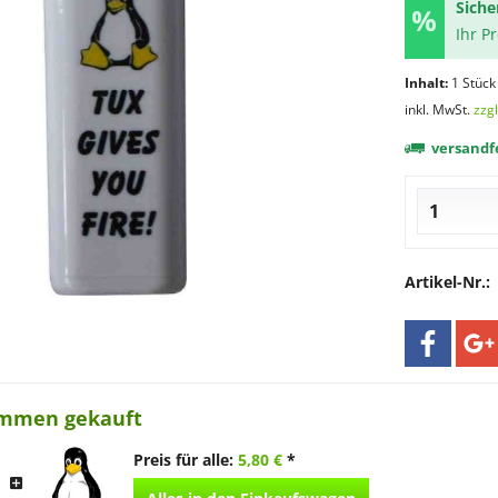
Siche
Ihr P
Inhalt:
1 Stück
inkl. MwSt.
zzg
versandfe
Artikel-Nr.:
ammen gekauft
Preis für alle:
5,80 €
*