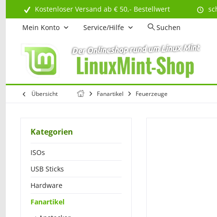
Kostenloser Versand ab € 50,- Bestellwert
sc
Mein Konto
Service/Hilfe
Suchen
Übersicht
Fanartikel
Feuerzeuge
Kategorien
ISOs
USB Sticks
Hardware
Fanartikel