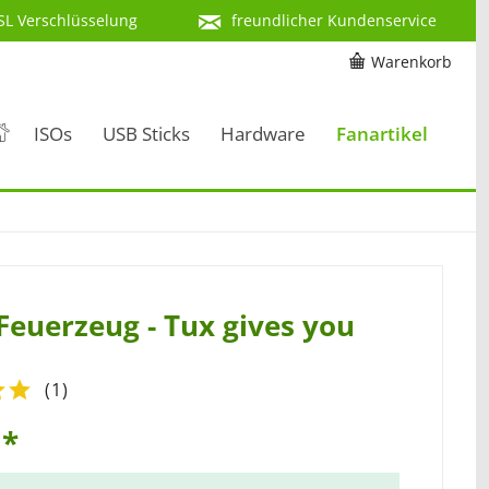
SL Verschlüsselung
freundlicher Kundenservice
Warenkorb
ISOs
USB Sticks
Hardware
Fanartikel
Feuerzeug - Tux gives you
(
1
)
 *