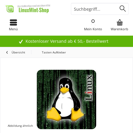
Menü
Mein Konto
Warenkorb
Kostenloser Versand ab € 50,- Bestellwert
Übersicht
Tasten Aufkleber
Abbildung ähnlich