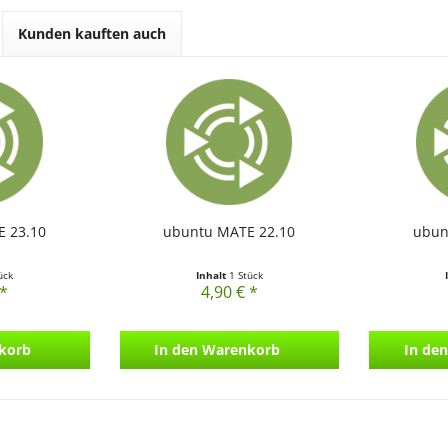
Kunden kauften auch
 23.10
ubuntu MATE 22.10
ubun
ück
Inhalt
1 Stück
 *
4,90 € *
korb
In den
Warenkorb
In den