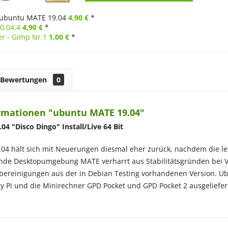
ubuntu MATE 19.04
4,90 €
*
0.04.4
4,90 €
*
er - Gimp Nr.1
1,00 €
*
Bewertungen
0
rmationen "ubuntu MATE 19.04"
4 "Disco Dingo" Install/Live 64 Bit
4 hält sich mit Neuerungen diesmal eher zurück, nachdem die let
e Desktopumgebung MATE verharrt aus Stabilitätsgründen bei Vers
erbereinigungen aus der in Debian Testing vorhandenen Version. U
y Pi und die Minirechner GPD Pocket und GPD Pocket 2 ausgeliefer