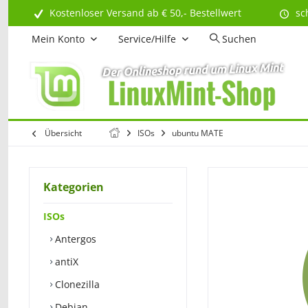
Kostenloser Versand ab € 50,- Bestellwert
sc
Mein Konto
Service/Hilfe
Suchen
Übersicht
ISOs
ubuntu MATE
Kategorien
ISOs
Antergos
antiX
Clonezilla
Debian