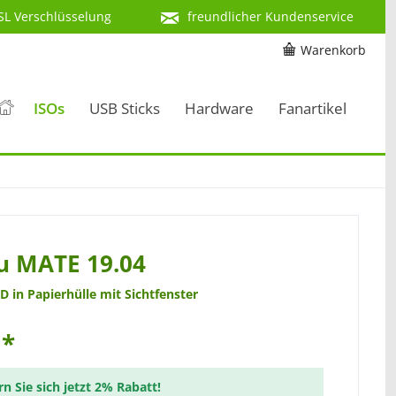
SL Verschlüsselung
freundlicher Kundenservice
Warenkorb
ISOs
USB Sticks
Hardware
Fanartikel
u MATE 19.04
D in Papierhülle mit Sichtfenster
 *
rn Sie sich jetzt 2% Rabatt!