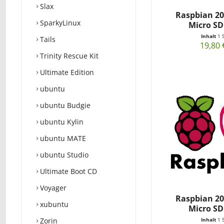
Slax
Raspbian 201
SparkyLinux
Micro SD
Inhalt
1 
Tails
19,80 
Trinity Rescue Kit
Ultimate Edition
ubuntu
ubuntu Budgie
ubuntu Kylin
ubuntu MATE
ubuntu Studio
Ultimate Boot CD
Voyager
Raspbian 202
xubuntu
Micro SD
Inhalt
1 
Zorin