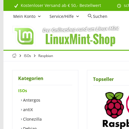
Kostenloser Versand ab € 50,- Bestellwert
sc
Mein Konto
Service/Hilfe
Suchen
ISOs
Raspbian
Kategorien
Topseller
ISOs
Antergos
antiX
Clonezilla
Debian