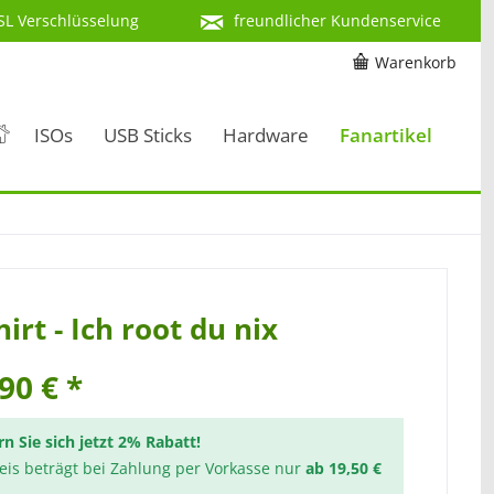
SL Verschlüsselung
freundlicher Kundenservice
Warenkorb
ISOs
USB Sticks
Hardware
Fanartikel
irt - Ich root du nix
90 € *
rn Sie sich jetzt 2% Rabatt!
reis beträgt bei Zahlung per Vorkasse nur
ab 19,50 €