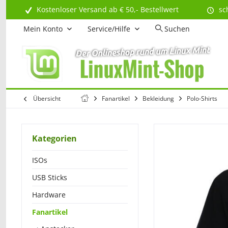
Kostenloser Versand ab € 50,- Bestellwert
sc
Mein Konto
Service/Hilfe
Suchen
Übersicht
Fanartikel
Bekleidung
Polo-Shirts
Kategorien
ISOs
USB Sticks
Hardware
Fanartikel