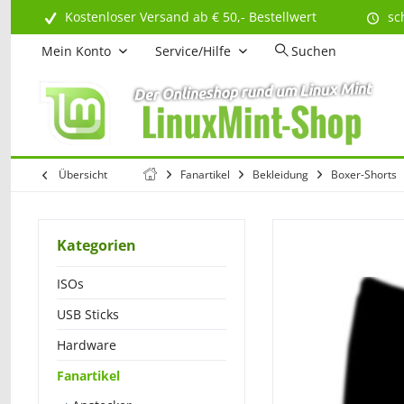
Kostenloser Versand ab € 50,- Bestellwert
sc
Mein Konto
Service/Hilfe
Suchen
Übersicht
Fanartikel
Bekleidung
Boxer-Shorts
Kategorien
ISOs
USB Sticks
Hardware
Fanartikel