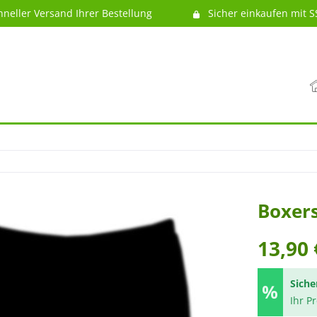
hneller Versand Ihrer Bestellung
Sicher einkaufen mit S
Boxers
13,90 
Siche
Ihr P