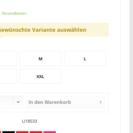
l. Versandkosten
Gewünschte Variante auswählen
M
L
XXL
In den
Warenkorb
LI18533