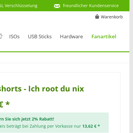
SL Verschlüsselung
freundlicher Kundenservice
Warenkorb
ISOs
USB Sticks
Hardware
Fanartikel
horts - Ich root du nix
€ *
rn Sie sich jetzt 2% Rabatt!
reis beträgt bei Zahlung per Vorkasse nur
13,62 € *