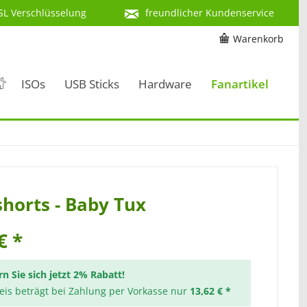
SL Verschlüsselung
freundlicher Kundenservice
Warenkorb
ISOs
USB Sticks
Hardware
Fanartikel
horts - Baby Tux
€ *
rn Sie sich jetzt 2% Rabatt!
reis beträgt bei Zahlung per Vorkasse nur
13,62 € *