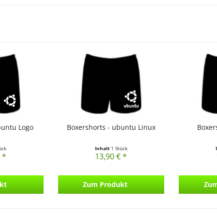
buntu Logo
Boxershorts - ubuntu Linux
Boxer
ück
Inhalt
1 Stück
 *
13,90 € *
kt
Zum Produkt
Zum