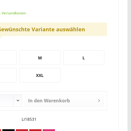
l. Versandkosten
Gewünschte Variante auswählen
M
L
XXL
In den
Warenkorb
LI18531