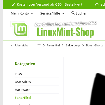
Kostenloser Versand ab € 50,- Bestellwert
sc
Mein Konto
Service/Hilfe
Suchen
Übersicht
Fanartikel
Bekleidung
Boxer-Shorts
Kategorien
ISOs
USB Sticks
Hardware
Fanartikel