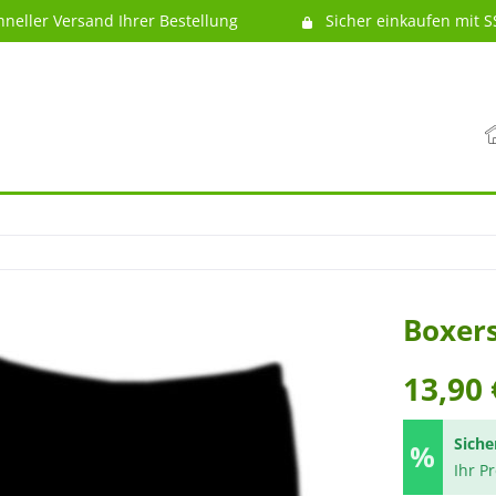
hneller Versand Ihrer Bestellung
Sicher einkaufen mit S
Boxers
13,90 
Siche
Ihr P