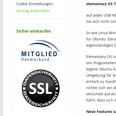
Cookie-Einstellungen
elementary OS 7
Vertrag widerrufen
auf jeden USB-HD
Sie sich nicht s
Sicher einkaufen
So wie Linux Min
für Ubuntu. Dara
eigenständigen D
Elementary OS is
von Programmen 
eigene Ubuntu-bas
Umgebung für Anw
einfach zu handh
richtet sich vor
verzichtet auf A
führt, dass sich
Neue Features u