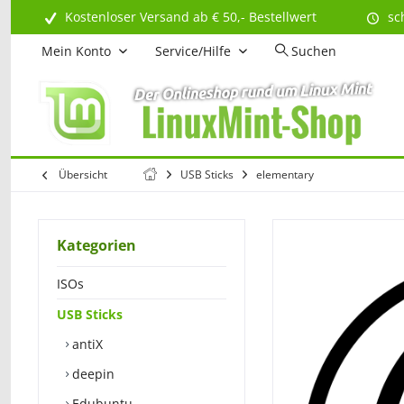
Kostenloser Versand ab € 50,- Bestellwert
sc
Mein Konto
Service/Hilfe
Suchen
Übersicht
USB Sticks
elementary
Kategorien
ISOs
USB Sticks
antiX
deepin
Edubuntu