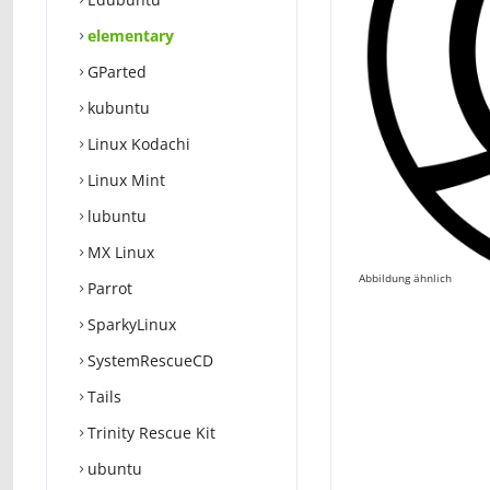
elementary
GParted
kubuntu
Linux Kodachi
Linux Mint
lubuntu
MX Linux
Abbildung ähnlich
Parrot
SparkyLinux
SystemRescueCD
Tails
Trinity Rescue Kit
ubuntu