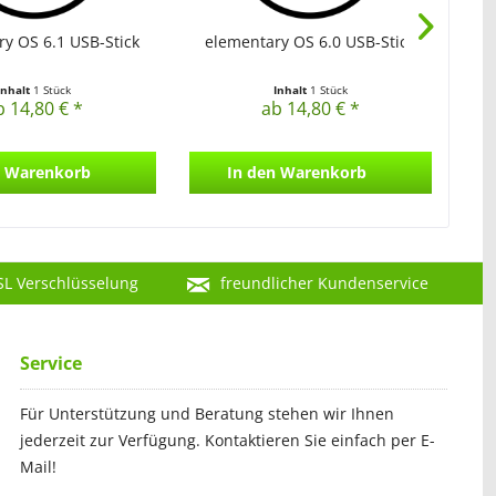
y OS 6.1 USB-Stick
elementary OS 6.0 USB-Stick
el
Inhalt
1 Stück
Inhalt
1 Stück
b 14,80 € *
ab 14,80 € *
Warenkorb
In den
Warenkorb
SL Verschlüsselung
freundlicher Kundenservice
Service
Für Unterstützung und Beratung stehen wir Ihnen
jederzeit zur Verfügung. Kontaktieren Sie einfach per E-
Mail!