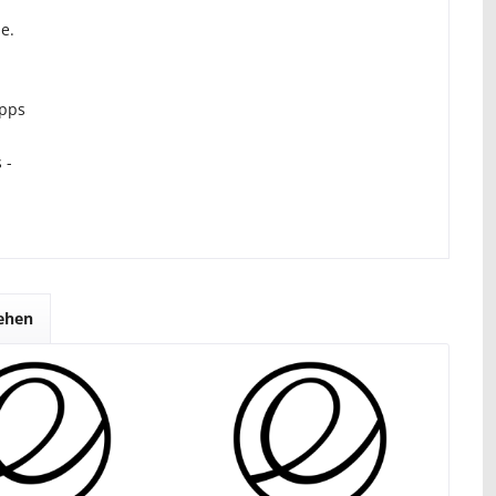
e.
Apps
 -
sehen