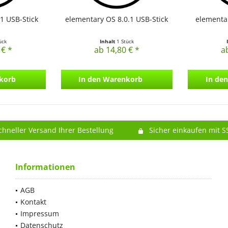
1 USB-Stick
elementary OS 8.0.1 USB-Stick
elementar
ück
Inhalt
1 Stück
 € *
ab 14,80 € *
a
korb
In den
Warenkorb
In den
chneller Versand Ihrer Bestellung
Sicher einkaufen mit S
Informationen
AGB
Kontakt
Impressum
Datenschutz