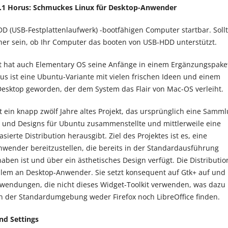
.1 Horus
: Schmuckes Linux für Desktop-Anwender
D (USB-Festplattenlaufwerk) -bootfähigen Computer startbar. Soll
icher sein, ob Ihr Computer das booten von USB-HDD unterstützt.
t hat auch Elementary OS seine Anfänge in einem Ergänzungspake
us ist eine Ubuntu-Variante mit vielen frischen Ideen und einem
esktop geworden, der dem System das Flair von Mac-OS verleiht.
t ein knapp zwölf Jahre altes Projekt, das ursprünglich eine Samm
und Designs für Ubuntu zusammenstellte und mittlerweile eine
ierte Distribution herausgibt. Ziel des Projektes ist es, eine
ender bereitzustellen, die bereits in der Standardausführung
aben ist und über ein ästhetisches Design verfügt. Die Distributio
 allem an Desktop-Anwender. Sie setzt konsequent auf Gtk+ auf und
nwendungen, die nicht dieses Widget-Toolkit verwenden, was dazu
 in der Standardumgebung weder Firefox noch LibreOffice finden.
nd Settings