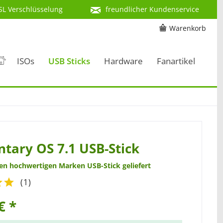
SL Verschlüsselung
freundlicher Kundenservice
Warenkorb
ISOs
USB Sticks
Hardware
Fanartikel
tary OS 7.1 USB-Stick
nen hochwertigen Marken USB-Stick geliefert
(
1
)
€ *