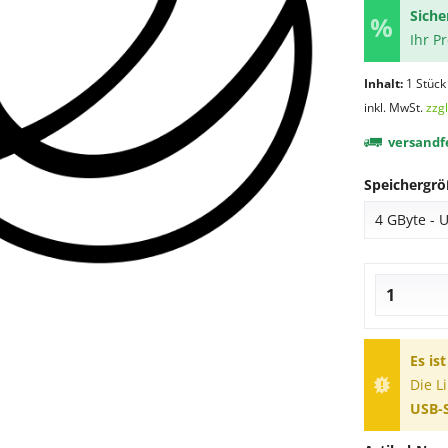
Siche
Ihr P
Inhalt:
1 Stück
inkl. MwSt.
zzg
versandfe
Speichergrö
Es is
Die L
USB-S