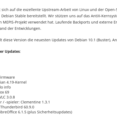
t sich auf die exzellente Upstream-Arbeit von Linux und der Ope
n Debian Stable bereitstellt. Wir stützen uns auf das AntiX-Kerns
in MEPIS-Projekt verwendet hat. Laufende Backports und externe 
and der Entwicklungen.
lt diese Version die neuesten Updates von Debian 10.1 (Buster), A
der Updates
:
 Firmware
ian 4.19-Kernel
o info
fox 69
VLC 3.0.8
/ -spieler: Clementine 1.3.1
: Thunderbird 60.9.0
LibreOffice 6.1.5 (plus Sicherheitsupdates)