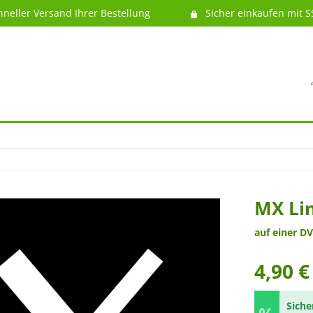
hneller Versand Ihrer Bestellung
Sicher einkaufen mit S
MX Li
auf einer DV
4,90 €
Siche