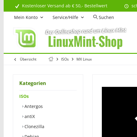
Kostenloser Versand ab € 50,- Bestellwert
sc
Mein Konto
Service/Hilfe
Suchen
Übersicht
ISOs
MX Linux
Kategorien
ISOs
Antergos
antiX
Clonezilla
Debian