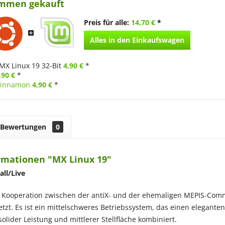
ammen gekauft
Preis für alle:
14,70 €
*
Alles in den Einkaufswagen
MX Linux 19 32-Bit
4,90 €
*
,90 €
*
 Cinnamon
4,90 €
*
Bewertungen
0
rmationen "MX Linux 19"
all/Live
e Kooperation zwischen der antiX- und der ehemaligen MEPIS-Commu
etzt. Es ist ein mittelschweres Betriebssystem, das einen elegante
 solider Leistung und mittlerer Stellfläche kombiniert.