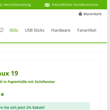
SL Verschlüsselung
freundlicher Kundenservice
Warenkorb
ISOs
USB Sticks
Hardware
Fanartikel
nux 19
D in Papierhülle mit Sichtfenster
 *
rn Sie sich jetzt 2% Rabatt!