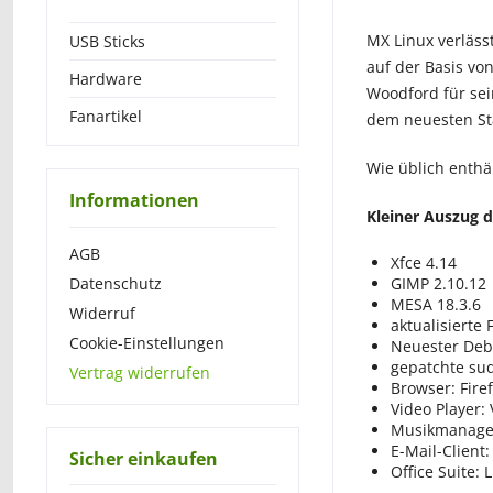
MX Linux verläss
USB Sticks
auf der Basis vo
Hardware
Woodford für se
Fanartikel
dem neuesten St
Wie üblich enthä
Informationen
Kleiner Auszug 
AGB
Xfce 4.14
Datenschutz
GIMP 2.10.12
MESA 18.3.6
Widerruf
aktualisierte
Cookie-Einstellungen
Neuester Deb
gepatchte sud
Vertrag widerrufen
Browser: Fire
Video Player: 
Musikmanager 
E-Mail-Client
Sicher einkaufen
Office Suite: 