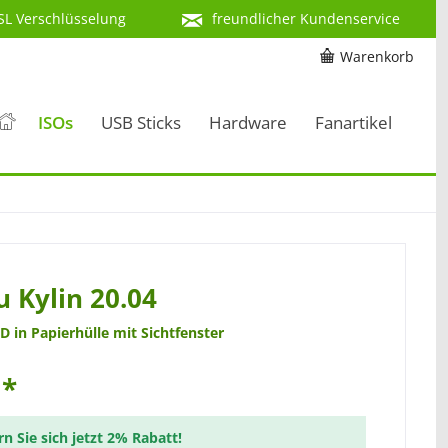
SL Verschlüsselung
freundlicher Kundenservice
Warenkorb
ISOs
USB Sticks
Hardware
Fanartikel
 Kylin 20.04
D in Papierhülle mit Sichtfenster
 *
rn Sie sich jetzt 2% Rabatt!