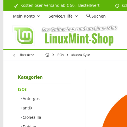
Kostenloser Versand ab € 50,- Bestellwert
sc
Mein Konto
Service/Hilfe
Suchen
Übersicht
ISOs
ubuntu Kylin
Kategorien
ISOs
Antergos
antiX
Clonezilla
Debian