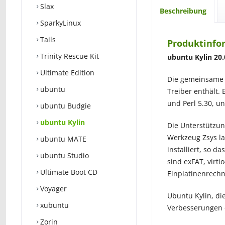
Slax
Beschreibung
SparkyLinux
Tails
Produktinfo
Trinity Rescue Kit
ubuntu Kylin 20.0
Ultimate Edition
Die gemeinsame B
ubuntu
Treiber enthält. 
und Perl 5.30, un
ubuntu Budgie
ubuntu Kylin
Die Unterstützun
Werkzeug Zsys la
ubuntu MATE
installiert, so 
ubuntu Studio
sind exFAT, virti
Ultimate Boot CD
Einplatinenrechn
Voyager
Ubuntu Kylin, di
xubuntu
Verbesserungen 
Zorin