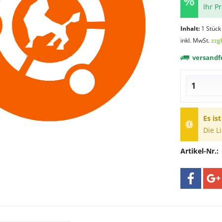
Ihr P
Inhalt:
1 Stück
inkl. MwSt.
zzg
versandfe
Es is
Die L
Artikel-Nr.: