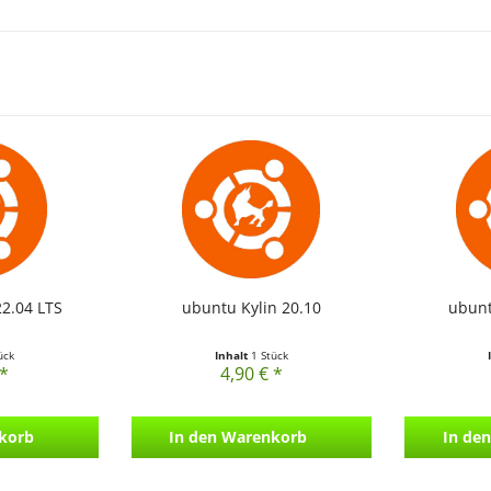
22.04 LTS
ubuntu Kylin 20.10
ubunt
ück
Inhalt
1 Stück
 *
4,90 € *
korb
In den
Warenkorb
In den