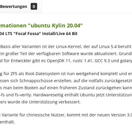
Bewertungen
0
rmationen "ubuntu Kylin 20.04"
4 LTS "Focal Fossa" Install/Live 64 Bit
asis aller Varianten ist der Linux-Kernel, der auf Linux 5.4 beru
Ein großer Teil der verfügbaren Software wurde aktualisiert. Grundl
d für Entwickler gibt es OpenJDK 11, rustc 1.41, GCC 9.3 und golang
g für ZFS als Root-Dateisystem ist nun weitgehend komplett und e
ssen sich Schnappschüsse erstellen, auf die notfalls zurückgesetz
dass man beim Booten auf einen früheren Zustand zurückgehen kann.
o-fs und fs-verity. Hardwareseitig enthält Ubuntu jetzt Unterstützu
ers wurde die Unterstützung verbessert.
e Variante für chinesische Nutzer, kommt mit der neuen Version 3
enthält.