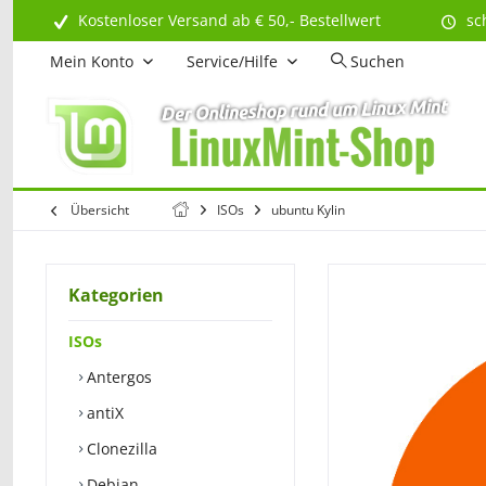
Kostenloser Versand ab € 50,- Bestellwert
sc
Mein Konto
Service/Hilfe
Suchen
Übersicht
ISOs
ubuntu Kylin
Kategorien
ISOs
Antergos
antiX
Clonezilla
Debian