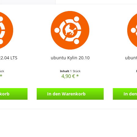
22.04 LTS
ubuntu Kylin 20.10
ubunt
ück
Inhalt
1 Stück
 *
4,90 € *
korb
In den
Warenkorb
In den