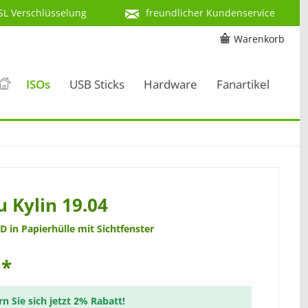
SL Verschlüsselung
freundlicher Kundenservice
Warenkorb
ISOs
USB Sticks
Hardware
Fanartikel
 Kylin 19.04
D in Papierhülle mit Sichtfenster
 *
rn Sie sich jetzt 2% Rabatt!