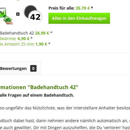
Preis für alle:
35,70 €
*
Alles in den Einkaufswagen
Badehandtuch 42
26,90 €
*
ndwärmer
6,90 €
*
Die Antwort 25 mm
1,90 €
*
Bewertungen
0
rmationen "Badehandtuch 42"
 alle Fragen auf einem Badehandtuch.
so ungefähr das Nützlichste, was der interstellare Anhalter besitz
dtuch dabei hast, dann nehmen andere nämlich automatisch an, 
e auch gewillter, Dir mit Dingen auszuhelfen, die Du 'verloren' ha