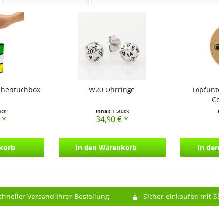
chentuchbox
W20 Ohrringe
Topfunte
Co
ück
Inhalt
1 Stück
 *
34,90 € *
korb
In den
Warenkorb
In den
chneller Versand Ihrer Bestellung
Sicher einkaufen mit S