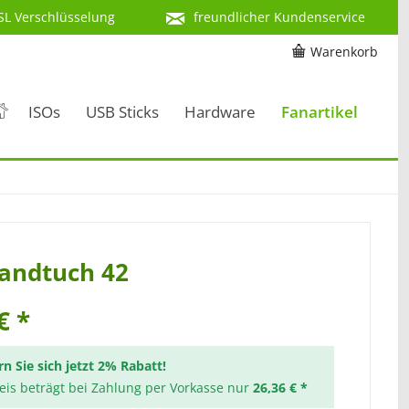
SL Verschlüsselung
freundlicher Kundenservice
Warenkorb
ISOs
USB Sticks
Hardware
Fanartikel
andtuch 42
€ *
rn Sie sich jetzt 2% Rabatt!
reis beträgt bei Zahlung per Vorkasse nur
26,36 € *