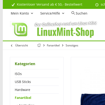
Kostenloser Versand ab € 50,- Bestellwert
sc
Mein Konto
Service/Hilfe
Suchen
Übersicht
Fanartikel
Sonstiges
Kategorien
ISOs
USB Sticks
Hardware
Fanartikel