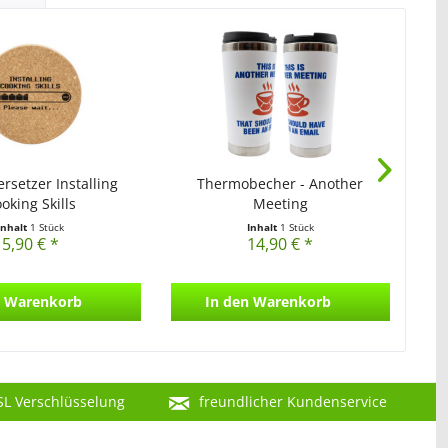
Nu
rsetzer Installing
Thermobecher - Another
oking Skills
Meeting
Inhalt
1 Stück
Inhalt
1 Stück
5,90 € *
14,90 € *
Warenkorb
In den
Warenkorb
SL Verschlüsselung
freundlicher Kundenservice