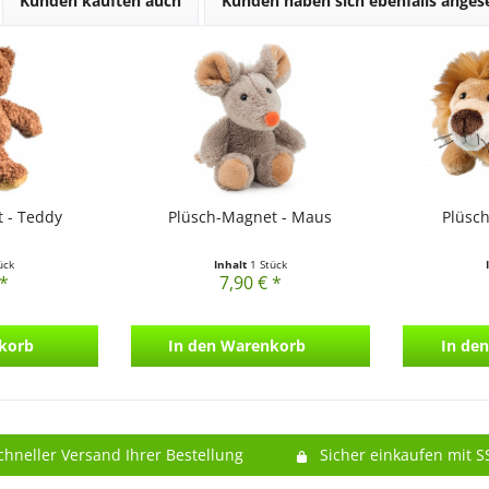
Kunden kauften auch
Kunden haben sich ebenfalls ange
 - Teddy
Plüsch-Magnet - Maus
Plüsc
ück
Inhalt
1 Stück
 *
7,90 € *
korb
In den
Warenkorb
In den
chneller Versand Ihrer Bestellung
Sicher einkaufen mit S