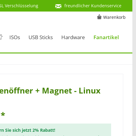
SL Verschlüsselung
freundlicher Kundenservice
Warenkorb
ISOs
USB Sticks
Hardware
Fanartikel
enöffner + Magnet - Linux
 *
rn Sie sich jetzt 2% Rabatt!