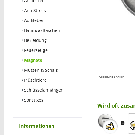
Anstecker
Anti Stress
Aufkleber
Baumwolltaschen
Bekleidung
Feuerzeuge
Magnete
Mützen & Schals
Abbildung ähnlich
Plüschtiere
Schlüsselanhänger
Sonstiges
Wird oft zus
Informationen