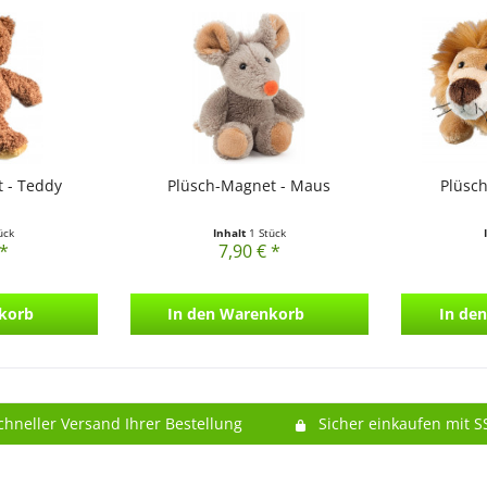
 - Teddy
Plüsch-Magnet - Maus
Plüsc
ück
Inhalt
1 Stück
 *
7,90 € *
korb
In den
Warenkorb
In den
chneller Versand Ihrer Bestellung
Sicher einkaufen mit S