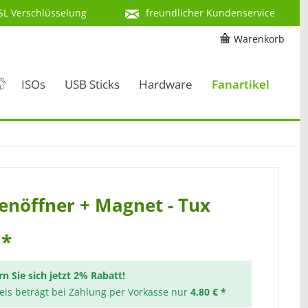
SL Verschlüsselung
freundlicher Kundenservice
Warenkorb
ISOs
USB Sticks
Hardware
Fanartikel
enöffner + Magnet - Tux
 *
rn Sie sich jetzt 2% Rabatt!
reis beträgt bei Zahlung per Vorkasse nur
4,80 € *