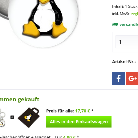
Inhalt:
1 Stück
inkl. MwSt.
zzg
versandfe
Artikel-Nr.:
ammen gekauft
Preis für alle:
17,70 €
*
Alles in den Einkaufswagen
Flaschenöffner + Magnet - Tux
4,90 €
*