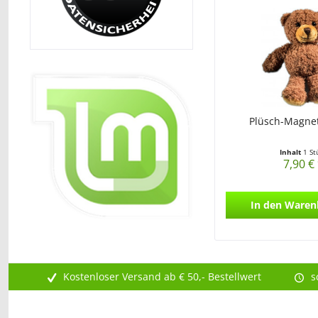
Plüsch-Magnet
Inhalt
1 St
7,90 €
In den
Waren
Kostenloser Versand ab € 50,- Bestellwert
s