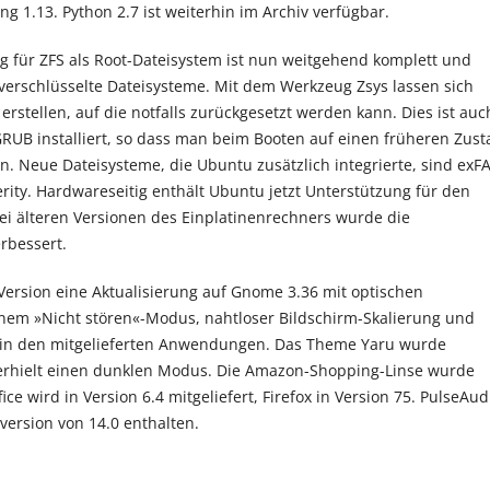
g 1.13. Python 2.7 ist weiterhin im Archiv verfügbar.
g für ZFS als Root-Dateisystem ist nun weitgehend komplett und
verschlüsselte Dateisysteme. Mit dem Werkzeug Zsys lassen sich
rstellen, auf die notfalls zurückgesetzt werden kann. Dies ist auc
RUB installiert, so dass man beim Booten auf einen früheren Zus
. Neue Dateisysteme, die Ubuntu zusätzlich integrierte, sind exFA
verity. Hardwareseitig enthält Ubuntu jetzt Unterstützung für den
bei älteren Versionen des Einplatinenrechners wurde die
rbessert.
r Version eine Aktualisierung auf Gnome 3.36 mit optischen
nem »Nicht stören«-Modus, nahtloser Bildschirm-Skalierung und
in den mitgelieferten Anwendungen. Das Theme Yaru wurde
 erhielt einen dunklen Modus. Die Amazon-Shopping-Linse wurde
fice wird in Version 6.4 mitgeliefert, Firefox in Version 75. PulseAud
bversion von 14.0 enthalten.