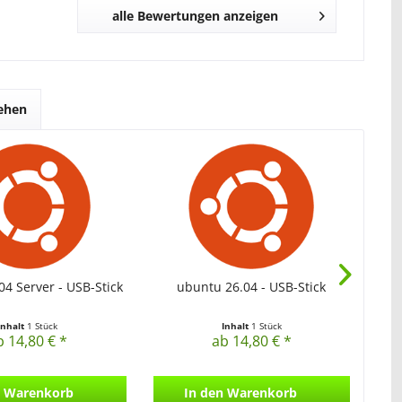
alle Bewertungen anzeigen
sehen
4 Server - USB-Stick
ubuntu 26.04 - USB-Stick
ubu
Inhalt
1 Stück
Inhalt
1 Stück
b 14,80 € *
ab 14,80 € *
Warenkorb
In den
Warenkorb