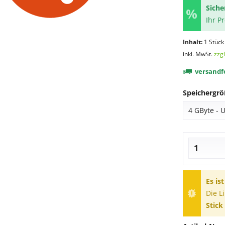
Siche
Ihr P
Inhalt:
1 Stück
inkl. MwSt.
zzg
versandfe
Speichergrö
Es is
Die L
Stick