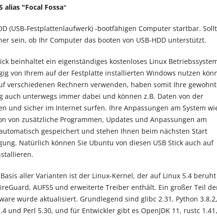
 alias "Focal Fossa
"
D (USB-Festplattenlaufwerk) -bootfähigen Computer startbar. Soll
icher sein, ob Ihr Computer das booten von USB-HDD unterstützt.
ick beinhaltet ein eigenständiges kostenloses Linux Betriebssyste
ig von Ihrem auf der Festplatte installierten Windows nutzen kön
auf verschiedenen Rechnern verwenden, haben somit Ihre gewohnt
 auch unterwegs immer dabei und können z.B. Daten von der
ren und sicher im Internet surfen. Ihre Anpassungen am System wi
ation von zusätzliche Programmen, Updates und Anpassungen am
automatisch gespeichert und stehen Ihnen beim nächsten Start
gung. Natürlich können Sie Ubuntu von diesen USB Stick auch auf
stallieren.
sis aller Varianten ist der Linux-Kernel, der auf Linux 5.4 beruht
ireGuard, AUFS5 und erweiterte Treiber enthält. Ein großer Teil de
ware wurde aktualisiert. Grundlegend sind glibc 2.31, Python 3.8.2
.4 und Perl 5.30, und für Entwickler gibt es OpenJDK 11, rustc 1.41