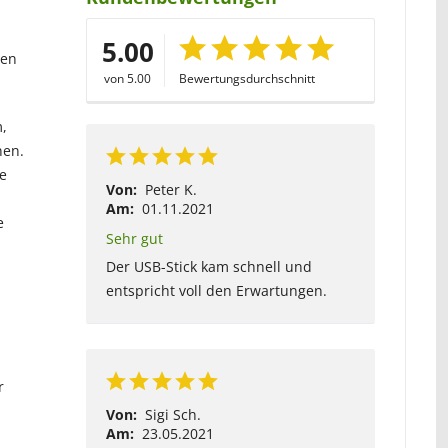
5.00
ten
von 5.00
Bewertungsdurchschnitt
m,
nen.
e
Von:
Peter K.
Am:
01.11.2021
e
Sehr gut
Der USB-Stick kam schnell und
entspricht voll den Erwartungen.
r
,
Von:
Sigi Sch.
Am:
23.05.2021
,