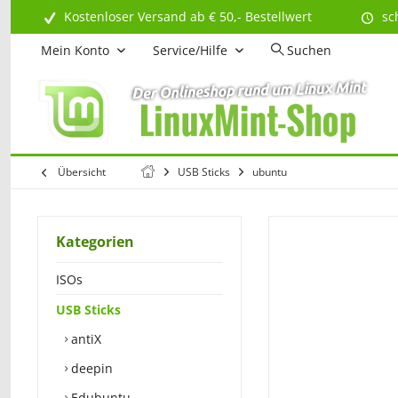
Kostenloser Versand ab € 50,- Bestellwert
sc
Mein Konto
Service/Hilfe
Suchen
Übersicht
USB Sticks
ubuntu
Kategorien
ISOs
USB Sticks
antiX
deepin
Edubuntu