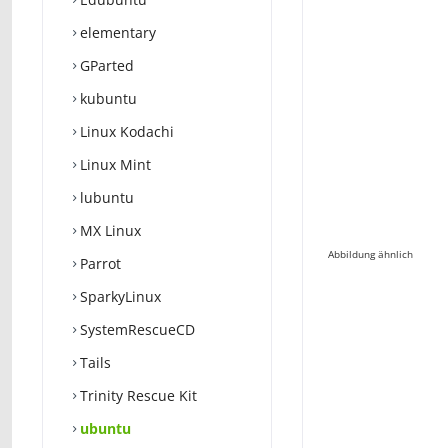
elementary
GParted
kubuntu
Linux Kodachi
Linux Mint
lubuntu
MX Linux
Abbildung ähnlich
Parrot
SparkyLinux
SystemRescueCD
Tails
Trinity Rescue Kit
ubuntu