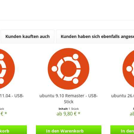
Kunden kauften auch
Kunden haben sich ebenfalls ange
11.04 - USB-
ubuntu 9.10 Remaster - USB-
ubuntu 26.0
Stick
ück
Inhalt
1 Stück
 € *
ab 9,80 € *
a
korb
In den
Warenkorb
In den