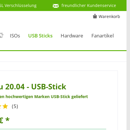
SL Verschlüsselung
freundlicher Kundenservice
Warenkorb
ISOs
USB Sticks
Hardware
Fanartikel
 20.04 - USB-Stick
nen hochwertigen Marken USB-Stick geliefert
(
5
)
€ *