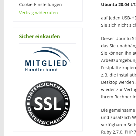
Cookie-Einstellungen
Ubuntu 20.04 LTS
Vertrag widerrufen
auf jeden USB-HD
Sie sich nicht s
Sicher einkaufen
Dieser Ubuntu St
das Sie unabhäng
Sie können ihn 
Arbeitsumgebung
Festplatte kopie
z.B. die Install
Desktop werden 
wieder zur Verfü
Ihrem Rechner in
Die gemeinsame Ba
und zusätzlich W
verfügbaren Soft
Ruby 2.7.0, PHP 7