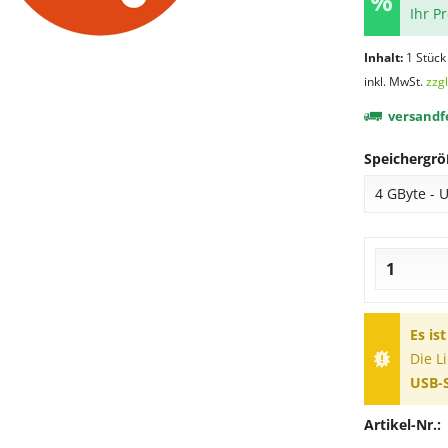
Ihr P
Inhalt:
1 Stück
inkl. MwSt.
zzg
versandfe
Speichergrö
Es is
Die L
USB-S
Artikel-Nr.: