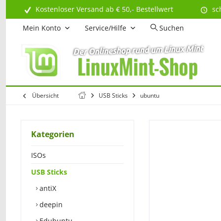
Kostenloser Versand ab € 50,- Bestellwert
sc
Mein Konto
Service/Hilfe
Suchen
Übersicht
USB Sticks
ubuntu
Kategorien
ISOs
USB Sticks
antiX
deepin
Edubuntu