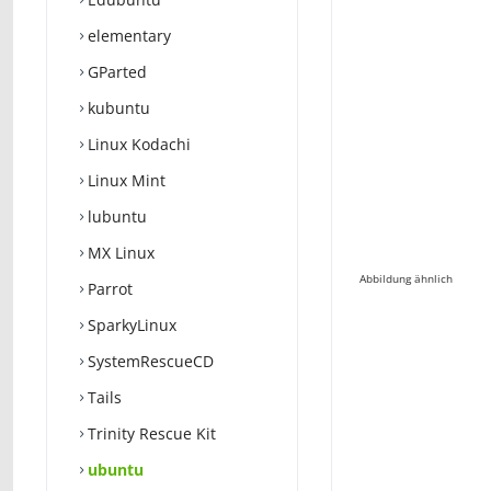
elementary
GParted
kubuntu
Linux Kodachi
Linux Mint
lubuntu
MX Linux
Abbildung ähnlich
Parrot
SparkyLinux
SystemRescueCD
Tails
Trinity Rescue Kit
ubuntu