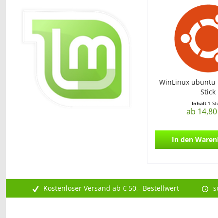
WinLinux ubuntu 
Stick
Inhalt
1 St
ab 14,80
In den
Waren
Kostenloser Versand ab € 50,- Bestellwert
s