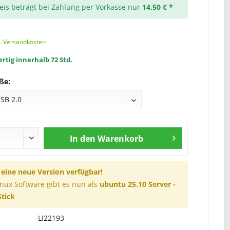
reis beträgt bei Zahlung per Vorkasse nur
14,50 € *
l. Versandkosten
rtig innerhalb 72 Std.
ße:
In den
Warenkorb
t eine neue Version verfügbar!
inux Software gibt es nun als
ubuntu 25.10 Server -
tick
LI22193