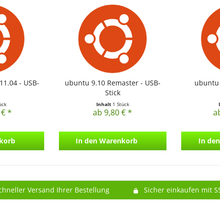
11.04 - USB-
ubuntu 9.10 Remaster - USB-
ubuntu 
Stick
ück
Inhalt
1 Stück
 € *
ab 9,80 € *
a
korb
In den
Warenkorb
In den
chneller Versand Ihrer Bestellung
Sicher einkaufen mit S