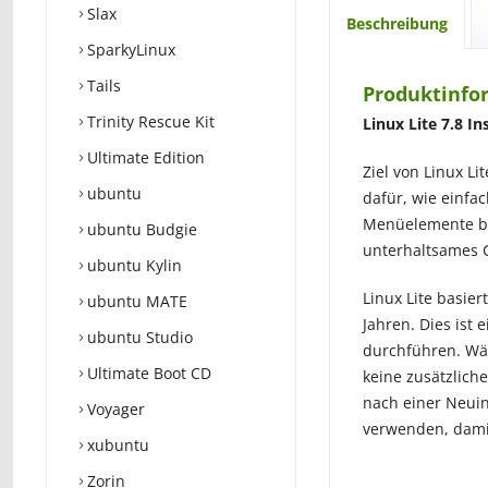
Slax
Beschreibung
SparkyLinux
Tails
Produktinfor
Trinity Rescue Kit
Linux Lite 7.8 In
Ultimate Edition
Ziel von Linux Li
ubuntu
dafür, wie einfa
Menüelemente bis
ubuntu Budgie
unterhaltsames 
ubuntu Kylin
Linux Lite basie
ubuntu MATE
Jahren. Dies ist 
ubuntu Studio
durchführen. Währ
Ultimate Boot CD
keine zusätzlich
nach einer Neuins
Voyager
verwenden, damit
xubuntu
Zorin