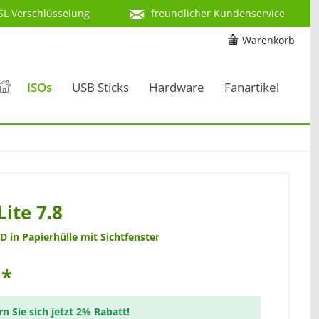
SL Verschlüsselung
freundlicher Kundenservice
Warenkorb
ISOs
USB Sticks
Hardware
Fanartikel
Lite 7.8
D in Papierhülle mit Sichtfenster
 *
rn Sie sich jetzt 2% Rabatt!