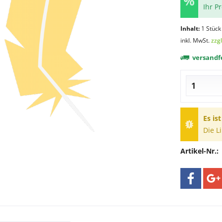
Ihr P
Inhalt:
1 Stück
inkl. MwSt.
zzg
versandfe
Es is
Die L
Artikel-Nr.: