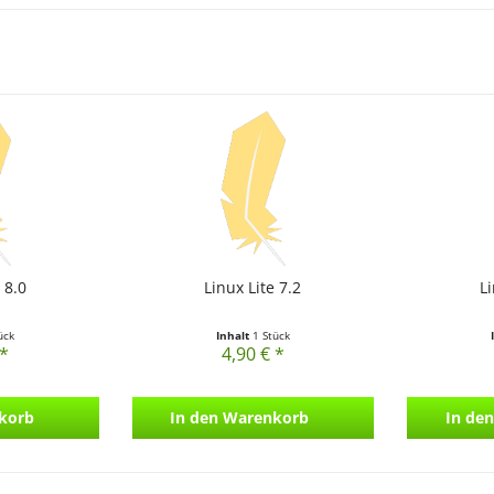
 8.0
Linux Lite 7.2
Li
ück
Inhalt
1 Stück
 *
4,90 € *
korb
In den
Warenkorb
In den