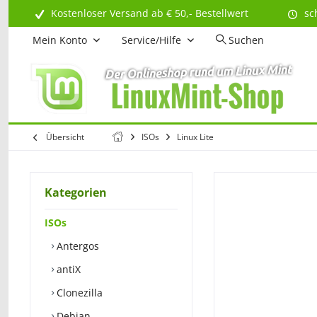
Kostenloser Versand ab € 50,- Bestellwert
sc
Mein Konto
Service/Hilfe
Suchen
Übersicht
ISOs
Linux Lite
Kategorien
ISOs
Antergos
antiX
Clonezilla
Debian