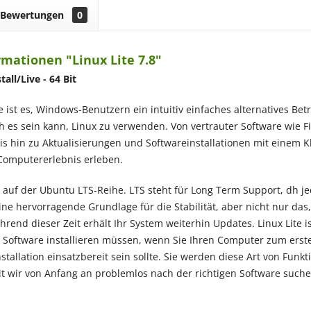
Bewertungen
0
mationen "Linux Lite 7.8"
stall/Live
- 64 Bit
te ist es, Windows-Benutzern ein intuitiv einfaches alternatives Betr
ch es sein kann, Linux zu verwenden. Von vertrauter Software wie
 hin zu Aktualisierungen und Softwareinstallationen mit einem Klic
Computererlebnis erleben.
rt auf der Ubuntu LTS-Reihe. LTS steht für Long Term Support, dh je
eine hervorragende Grundlage für die Stabilität, aber nicht nur das,
end dieser Zeit erhält Ihr System weiterhin Updates. Linux Lite ist
e Software installieren müssen, wenn Sie Ihren Computer zum erste
tallation einsatzbereit sein sollte. Sie werden diese Art von Funk
 wir von Anfang an problemlos nach der richtigen Software such