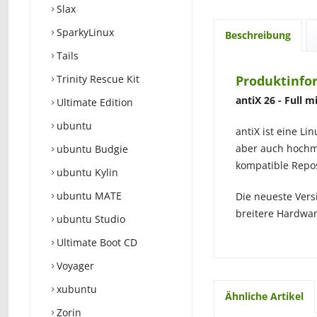
Slax
SparkyLinux
Beschreibung
Tails
Trinity Rescue Kit
Produktinfo
antiX 26 - Full 
Ultimate Edition
ubuntu
antiX ist eine Li
aber auch hochm
ubuntu Budgie
kompatible Repos
ubuntu Kylin
ubuntu MATE
Die neueste Versi
breitere Hardwa
ubuntu Studio
Ultimate Boot CD
Voyager
xubuntu
Ähnliche Artikel
Zorin