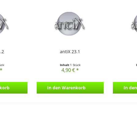
.2
antiX 23.1
ück
Inhalt
1 Stück
 *
4,90 € *
korb
In den
Warenkorb
In den