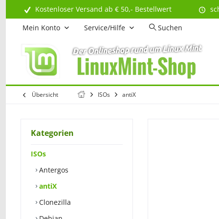
Kostenloser Versand ab € 50,- Bestellwert
sc
Mein Konto
Service/Hilfe
Suchen
Übersicht
ISOs
antiX
Kategorien
ISOs
Antergos
antiX
Clonezilla
Debian