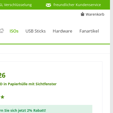
SL Verschlüsselung
freundlicher Kundenservice
Warenkorb
ISOs
USB Sticks
Hardware
Fanartikel
26
D in Papierhülle mit Sichtfenster
 *
rn Sie sich jetzt 2% Rabatt!