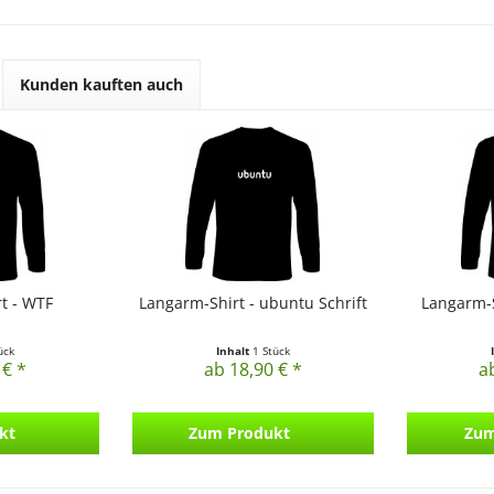
Kunden kauften auch
t - WTF
Langarm-Shirt - ubuntu Schrift
Langarm-S
ück
Inhalt
1 Stück
 € *
ab 18,90 € *
a
kt
Zum Produkt
Zum