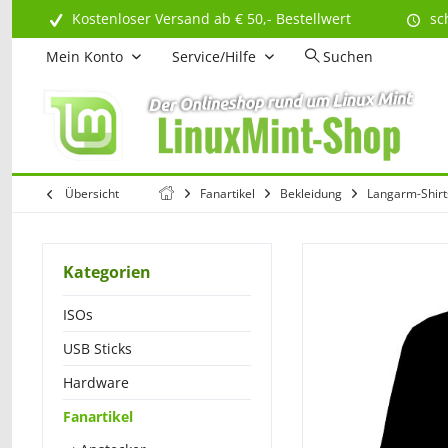
Kostenloser Versand ab € 50,- Bestellwert
sc
Mein Konto
Service/Hilfe
Suchen
Übersicht
Fanartikel
Bekleidung
Langarm-Shirt
Kategorien
ISOs
USB Sticks
Hardware
Fanartikel