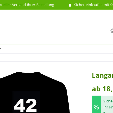
hneller Versand Ihrer Bestellung
Sicher einkaufen mit S
s
Langar
ab 18,
Siche
Ihr P