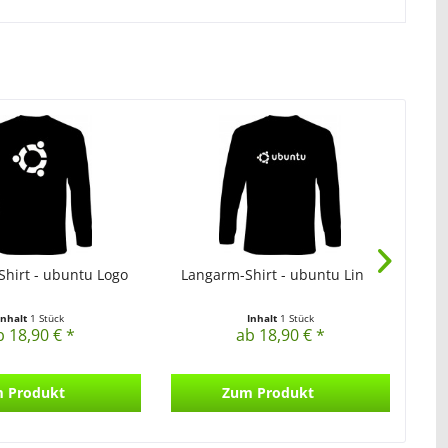
hirt - ubuntu Logo
Langarm-Shirt - ubuntu Linux
L
Inhalt
1 Stück
Inhalt
1 Stück
b 18,90 € *
ab 18,90 € *
 Produkt
Zum Produkt