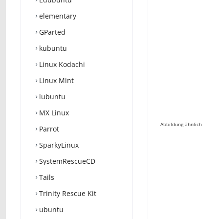
elementary
GParted
kubuntu
Linux Kodachi
Linux Mint
lubuntu
MX Linux
Abbildung ähnlich
Parrot
SparkyLinux
SystemRescueCD
Tails
Trinity Rescue Kit
ubuntu