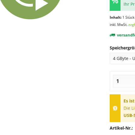
Ihr P
Inhalt:
1 Stück
inkl. MwSt.
zzg
versandfe
Speichergrö
Es is
Die L
USB-S
Artikel-Nr.: