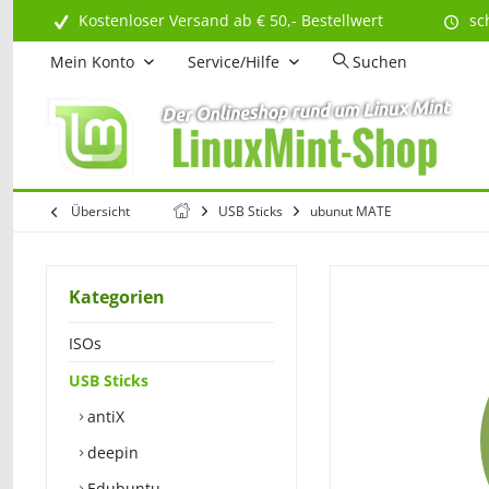
Kostenloser Versand ab € 50,- Bestellwert
sc
Mein Konto
Service/Hilfe
Suchen
Übersicht
USB Sticks
ubunut MATE
Kategorien
ISOs
USB Sticks
antiX
deepin
Edubuntu