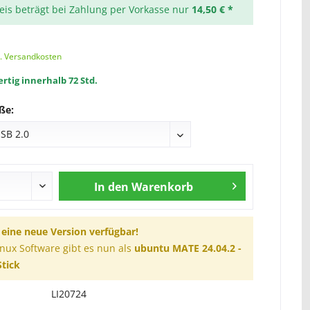
reis beträgt bei Zahlung per Vorkasse nur
14,50 € *
l. Versandkosten
rtig innerhalb 72 Std.
ße:
In den
Warenkorb
t eine neue Version verfügbar!
inux Software gibt es nun als
ubuntu MATE 24.04.2 -
tick
LI20724