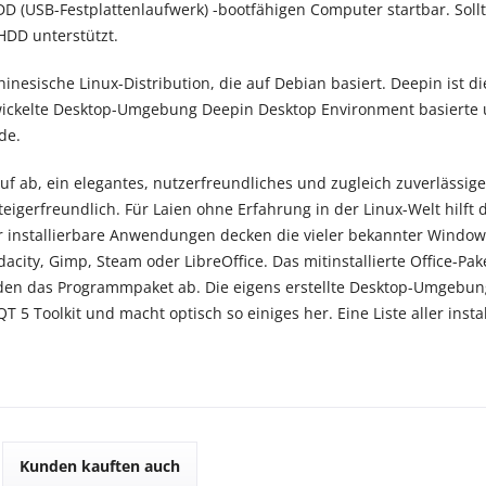
D (USB-Festplattenlaufwerk) -bootfähigen Computer startbar. Sollte
HDD unterstützt.
hinesische Linux-Distribution, die auf Debian basiert. Deepin ist d
ickelte Desktop-Umgebung Deepin Desktop Environment basierte u
de.
uf ab, ein elegantes, nutzerfreundliches und zugleich zuverlässiges
eigerfreundlich. Für Laien ohne Erfahrung in der Linux-Welt hilft da
r installierbare Anwendungen decken die vieler bekannter Window
acity, Gimp, Steam oder LibreOffice. Das mitinstallierte Office-P
den das Programmpaket ab. Die eigens erstellte Desktop-Umgebun
T 5 Toolkit und macht optisch so einiges her. Eine Liste aller insta
Kunden kauften auch