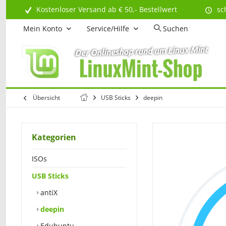
Kostenloser Versand ab € 50,- Bestellwert
sc
Mein Konto
Service/Hilfe
Suchen
Übersicht
USB Sticks
deepin
Kategorien
ISOs
USB Sticks
antiX
deepin
Edubuntu