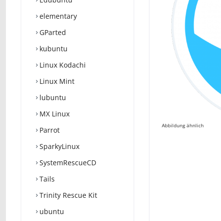
elementary
GParted
kubuntu
Linux Kodachi
Linux Mint
lubuntu
MX Linux
Abbildung ähnlich
Parrot
SparkyLinux
SystemRescueCD
Tails
Trinity Rescue Kit
ubuntu