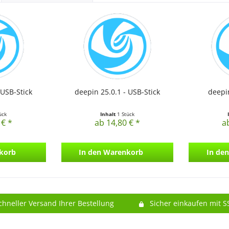
 USB-Stick
deepin 25.0.1 - USB-Stick
deepi
ück
Inhalt
1 Stück
 € *
ab 14,80 € *
a
korb
In den
Warenkorb
In den
chneller Versand Ihrer Bestellung
Sicher einkaufen mit S