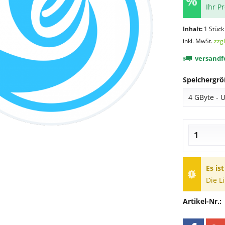
Ihr P
Inhalt:
1 Stück
inkl. MwSt.
zzg
versandfe
Speichergrö
Es is
Die L
Artikel-Nr.: